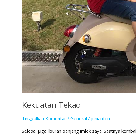
Kekuatan Tekad
Tinggalkan Komentar
/
General
/
junianton
Selesai juga liburan panjang imlek saya. Saatnya kemba