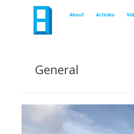
Lewati
ke
About
Articles
Vi
konten
General
Kekuatan
Tekad