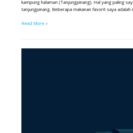
kampung halaman (Tanjungpinang). Hal yang paling saya
tanjungpinang. Beberapa makanan favorit saya adalah na
Read More »
Belajar
dan
Tidur